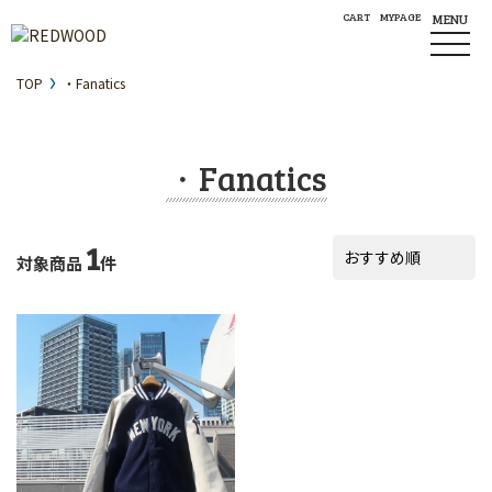
CART
MYPAGE
MENU
TOP
・Fanatics
・Fanatics
1
対象商品
件