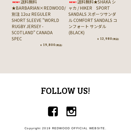
送料無料
送料無料★SHAKA シ
★BARBARIAN×REDWOOD/
ャカ / HIKER SPORT
★
別注 12oz REGULER
SANDALS スポーツサンダ
ン 
SHORT SLEEVE "WORLD
ル COMFORT SANDALS コ
8o
RUGBY JERSEY -
ンフォート サンダル
SL
SCOTLAND" CANADA
(BLACK)
(Y
SPEC
12,980
¥
(税込)
19,800
¥
(税込)
FOLLOW US!
Copyright 2019 REDWOOD OFFICIAL WEBSITE.