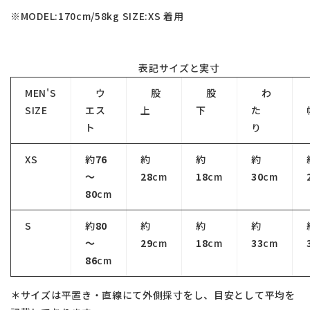
※MODEL:170cm/58kg SIZE:XS 着用
表記サイズと実寸
MEN'S
ウ
股
股
わ
SIZE
エス
上
下
た
ト
り
XS
約
76
約
約
約
～
28
cm
18
cm
30
cm
80
cm
S
約
80
約
約
約
～
29
cm
18
cm
33
cm
86
cm
＊サイズは平置き・直線にて外側採寸をし、目安として平均を