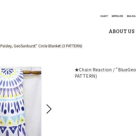
CART
MYPAGE
MAGA
ABOUT US
Paisley, GeoSunburst" Circle Blanket (3 PATTERN)
★Chain Reaction / "BlueGeo,
PATTERN)