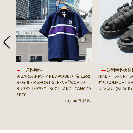
送料無料
送料無料★SHA
★BARBARIAN×REDWOOD/別注 12oz
HIKER SPORT 
REGULER SHORT SLEEVE "WORLD
ダル COMFORT 
RUGBY JERSEY - SCOTLAND" CANADA
サンダル (BLACK)
SPEC
19,800円(税込)