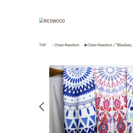
TOP
・Chain Reaction
★Chain Reaction / "BlueGeo, 