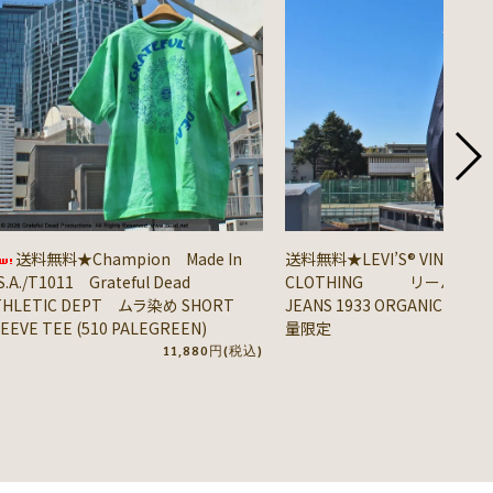
送料無料★Champion Made In
送料無料★LEVI’S® VINTAGE
S.A./T1011 Grateful Dead
CLOTHING リーバイス® / 
THLETIC DEPT ムラ染め SHORT
JEANS 1933 ORGANIC DENIM
EEVE TEE (510 PALEGREEN)
量限定
11,880円(税込)
41,