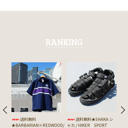
RANKING
送料無料
送料無料★SHAKA シ
★BARBARIAN×REDWOOD/
ャカ / HIKER SPORT
★