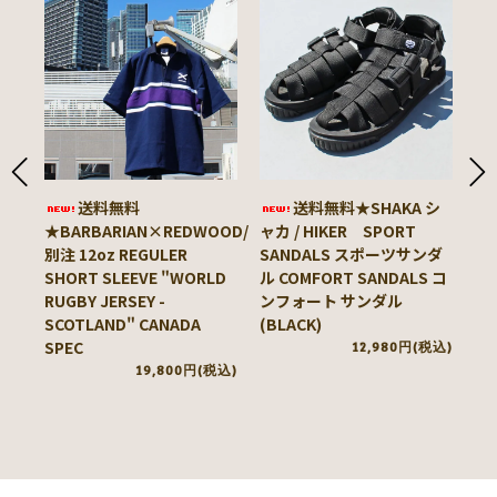
送料無料
送料無料★SHAKA シ
★BARBARIAN×REDWOOD/
ャカ / HIKER SPORT
★
別注 12oz REGULER
SANDALS スポーツサンダ
ン
SHORT SLEEVE "WORLD
ル COMFORT SANDALS コ
/ 
RUGBY JERSEY -
ンフォート サンダル
SL
SCOTLAND" CANADA
(BLACK)
(Y
SPEC
12,980円(税込)
19,800円(税込)