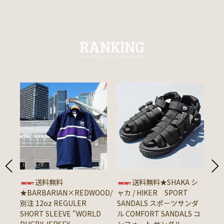
RANKING
送料無料
送料無料★SHAKA シ
★BARBARIAN×REDWOOD/
ャカ / HIKER SPORT
★
別注 12oz REGULER
SANDALS スポーツサンダ
ン 
SHORT SLEEVE "WORLD
ル COMFORT SANDALS コ
8o