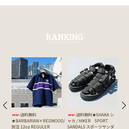
RANKING
送料無料
送料無料★SHAKA シ
★BARBARIAN×REDWOOD/
ャカ / HIKER SPORT
★
別注 12oz REGULER
SANDALS スポーツサンダ
ン 