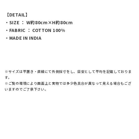
【DETAIL】
・SIZE ： W約80cm×H約80cm
・FABRIC ： COTTON 100%
・MADE IN INDIA
※サイズは平置き・直線にて外側採寸をし、目安として平均を記載しておりま
す。
※ご覧の環境により画面上と実物では多少色具合が異なって見える場合もござ
いますのでご了承下さい。