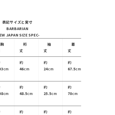
表記サイズと実寸
BARBARIAN
EW JAPAN SIZE SPEC-
胸
裄
袖
着
囲
丈
丈
丈
約
約
約
約
03
cm
46
cm
24
cm
67.5
cm
約
約
約
約
08
cm
48.5
cm
25.5
cm
70
cm
約
約
約
約