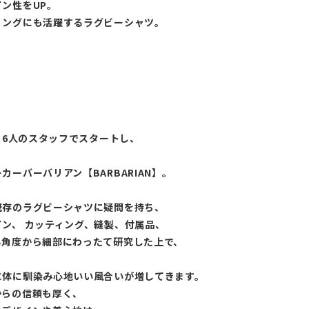
ン性をUP。
リングにも活躍するラグビーシャツ。
ンと6人のスタッフでスタートし、
ーバーバリアン【BARBARIAN】。
既存のラグビーシャツに疑問を持ち、
ン、 カッティング、縫製、付属品、
る角度から細部にわったて研究した上で、
に体に馴染み心地いい風合いが増してきます。
からの信頼も厚く、