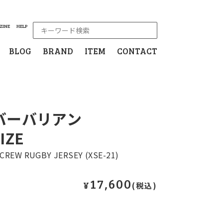
ZINE
HELP
BLOG
BRAND
ITEM
CONTACT
AN バーバリアン
IZE
CREW RUGBY JERSEY (XSE-21)
17,600
¥
(税込)