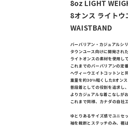
8oz LIGHT WEI
8オンス ライト
WAISTBAND
バーバリアン・カジュアルシ
タウンユース向けに開発され
ライトオンスの素材を使用し
これまでのバーバリアンの定
へヴィーウエイトコットンと
重量を約30%軽くした8オン
普段着としての役割を追求し
よりカジュアルな着こなしが
これまで同様、カナダの自社
ゆとりあるサイズ感でユニセ
袖を裁断とステッチのみ、裾