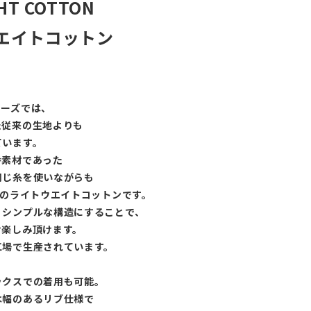
GHT COTTON
ウエイトコットン
リーズでは、
た従来の生地よりも
ています。
番素材であった
同じ糸を使いながらも
スのライトウエイトコットンです。
、シンプルな構造にすることで、
お楽しみ頂けます。
工場で生産されています。
ックスでの着用も可能。
は幅のあるリブ仕様で