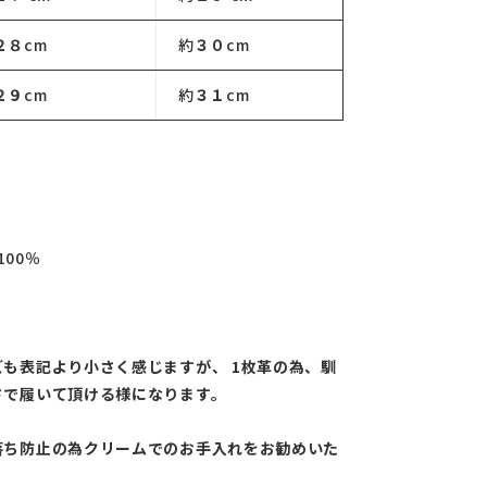
２８
cm
約
３０
cm
２９
cm
約
３１
cm
100％
も表記より小さく感じますが、 1枚革の為、馴
さで履いて頂ける様になります。
落ち防止の為クリームでのお手入れをお勧めいた