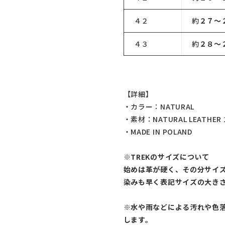
４２
約
２７～
４３
約
２８～
【詳細】
・カラー：NATURAL
・素材：NATURAL LEATHER 
・MADE IN POLAND
※TREKのサイズについて
始めは革が硬く、その分サイズ
染みも早く表記サイズの大き
※水や雨などによる汚れや色
します。