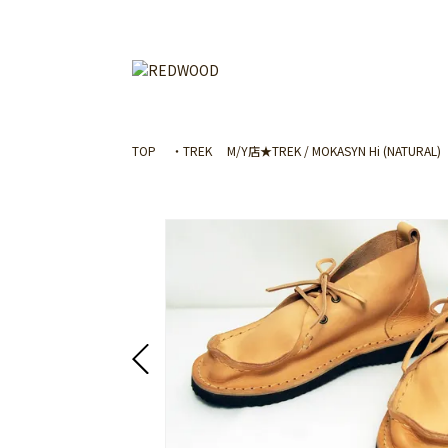
TOP
・TREK
M/Y店★TREK / MOKASYN Hi (NATURAL)