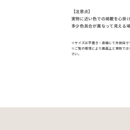
【注意点】
実物に近い色での掲載を心掛
多少色具合が異なって見える
※サイズは平置き・直線にて外側採寸
※ご覧の環境により画面上と実物では
さい。