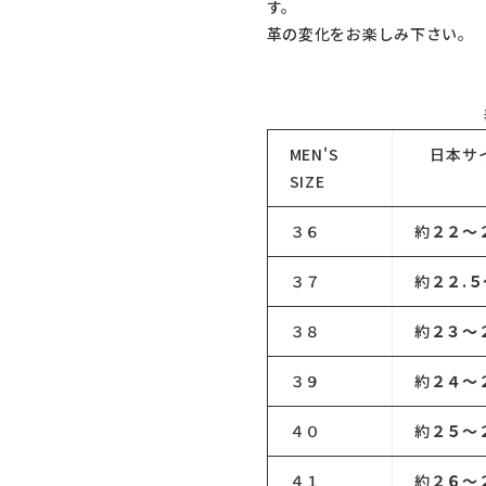
す。
革の変化をお楽しみ下さい。
MEN'S
日本サ
SIZE
３６
約
２２～
３７
約
２２.
３８
約
２３～
３９
約
２４～
４０
約
２５～
４１
約
２６～