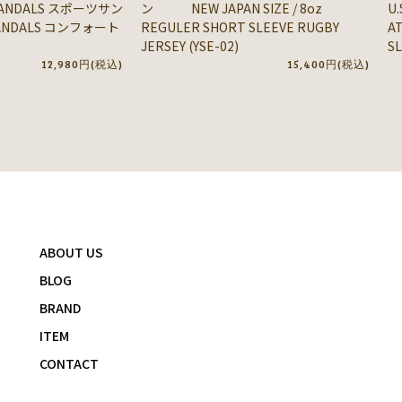
SANDALS スポーツサン
ン NEW JAPAN SIZE / 8oz
U.
SANDALS コンフォート
REGULER SHORT SLEEVE RUGBY
A
JERSEY (YSE-02)
SL
12,980円(税込)
15,400円(税込)
ABOUT US
BLOG
BRAND
ITEM
CONTACT