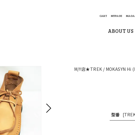
CART
MYPAGE
MAGA
ABOUT US
M/Y店★TREK / MOKASYN Hi 
型番
[TREK