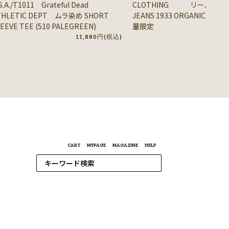
S.A./T1011 Grateful Dead
CLOTHING リーバイス® / 
THLETIC DEPT ムラ染め SHORT
JEANS 1933 ORGANIC DENIM
EEVE TEE (510 PALEGREEN)
量限定
11,880円(税込)
41,
CART
MYPAGE
MAGAZINE
HELP