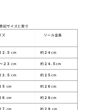
表記サイズと実寸
イズ
ソール全長
２２.５
cm
約
２４
cm
５～２３
cm
約
２４.５
cm
２３.５
cm
約
２５
cm
２５
cm
約
２６
cm
２６
cm
約
２８
cm
２７
cm
約
２９
cm