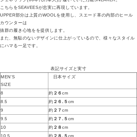
こちらをSEAVEESが忠実に再現しています。
UPPER部分は上質のWOOLを使用し、スエード革の内部のヒール
カウンターは
抜群の履き心地をを提供します。
また、無駄のないデザインに仕上がっているので、様々なスタイル
にハマる一足です。
表記サイズと実寸
MEN'S
日本サイズ
SIZE
8
約
２６
cm
8.5
約
２６.５
cm
9
約
２７
cm
9.5
約
２７.５
cm
10
約
２８
cm
10.5
約
２８.５
cm