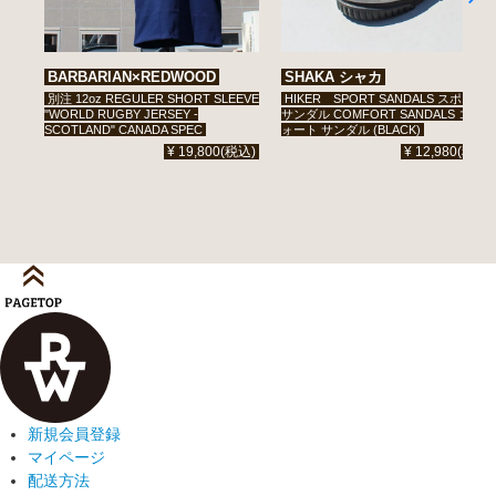
BARBARIAN×REDWOOD
SHAKA シャカ
別注 12oz REGULER SHORT SLEEVE
HIKER SPORT SANDALS スポーツ
"WORLD RUGBY JERSEY -
サンダル COMFORT SANDALS コンフ
SCOTLAND" CANADA SPEC
ォート サンダル (BLACK)
¥
19,800
(税込)
¥
12,980
(税込)
新規会員登録
マイページ
配送方法