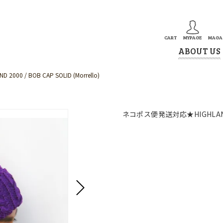
CART
MYPAGE
MAGA
ABOUT US
0 / BOB CAP SOLID (Morrello)
ネコポス便発送対応★HIGHLAND 200