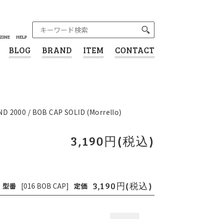
ZINE
HELP
BLOG
BRAND
ITEM
CONTACT
0 / BOB CAP SOLID (Morrello)
3,190円(税込)
3,190円(税込)
型番
[016 BOB CAP]
定価