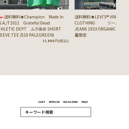
送料無料★Champion Made In
送料無料★LEVI’S® VINTAGE
S.A./T1011 Grateful Dead
CLOTHING リーバイス® / 
THLETIC DEPT ムラ染め SHORT
JEANS 1933 ORGANIC DENIM
EEVE TEE (510 PALEGREEN)
量限定
11,880円(税込)
41,
CART
MYPAGE
MAGAZINE
HELP