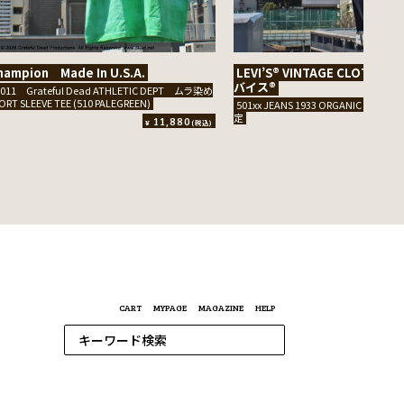
hampion Made In U.S.A.
LEVI’S® VINTAGE CLOT
バイス®
1011 Grateful Dead ATHLETIC DEPT ムラ染め
ORT SLEEVE TEE (510 PALEGREEN)
501xx JEANS 1933 ORGANIC DENIM 
定
11,880
¥
(税込)
¥
CART
MYPAGE
MAGAZINE
HELP