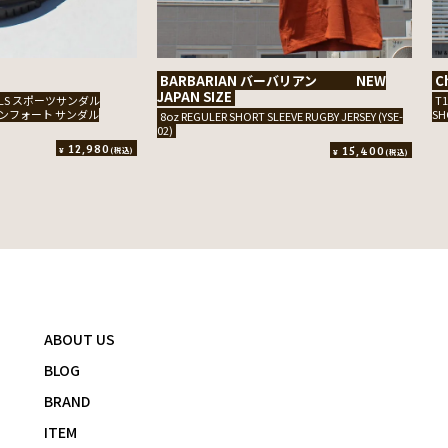
BARBARIAN バーバリアン NEW
C
JAPAN SIZE
NDALS スポーツサンダル
T
S コンフォート サンダル
SH
8oz REGULER SHORT SLEEVE RUGBY JERSEY (YSE-
02)
12,980
15,400
¥
(税込)
¥
(税込)
ABOUT US
BLOG
BRAND
ITEM