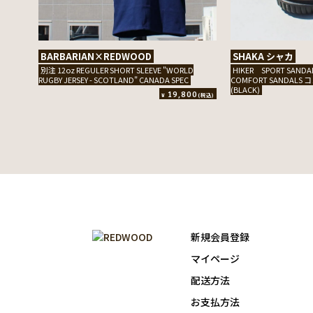
BARBARIAN×REDWOOD
SHAKA シャカ
別注 12oz REGULER SHORT SLEEVE "WORLD
HIKER SPORT SA
RUGBY JERSEY - SCOTLAND" CANADA SPEC
COMFORT SANDAL
(BLACK)
19,800
¥
(税込)
新規会員登録
マイページ
配送方法
お支払方法