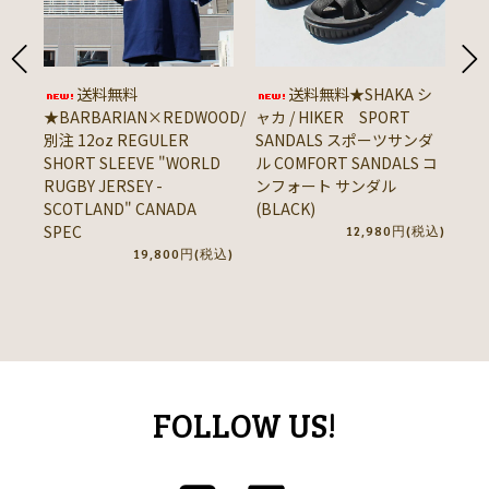
送料無料
送料無料★SHAKA シ
★BARBARIAN×REDWOOD/
ャカ / HIKER SPORT
★
別注 12oz REGULER
SANDALS スポーツサンダ
ン 
SHORT SLEEVE "WORLD
ル COMFORT SANDALS コ
8o
RUGBY JERSEY -
ンフォート サンダル
SL
SCOTLAND" CANADA
(BLACK)
(Y
SPEC
12,980円(税込)
19,800円(税込)
FOLLOW US!