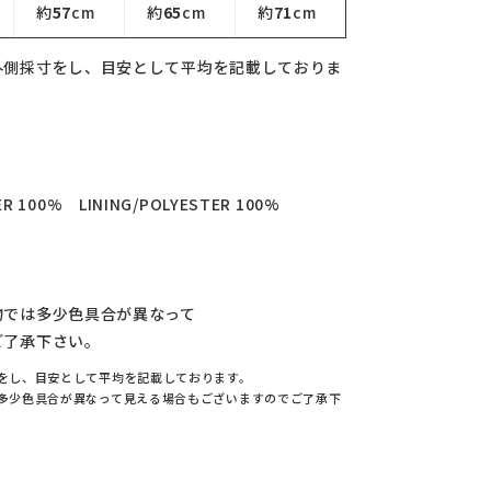
約
57
cm
約
65
cm
約
71
cm
外側採寸をし、目安として平均を記載しておりま
R 100% LINING/POLYESTER 100%
物では多少色具合が異なって
ご了承下さい。
をし、目安として平均を記載しております。
多少色具合が異なって見える場合もございますのでご了承下