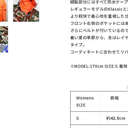
縫製部分にはすべて防水テープ
レギュラーモデルのKlassi
より軽快で着心地を重視した
フロント右側のポケットには
さらにベルトが付いているの
暑い夏の季節から、冬はレイ
タイプ。
コーディネートに合わせてリ
※MODEL:170cm SIZE:S 着用
Womens
肩幅
SIZE
S
約
42.5
cm