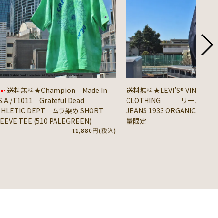
送料無料★Champion Made In
送料無料★LEVI’S® VINTAGE
S.A./T1011 Grateful Dead
CLOTHING リーバイス® / 
THLETIC DEPT ムラ染め SHORT
JEANS 1933 ORGANIC DENIM
EEVE TEE (510 PALEGREEN)
量限定
11,880円(税込)
41,