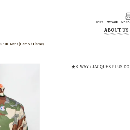
CART
MYPAGE
MAGA
ABOUT US
PHIC Mens (Camo / Flame)
★K-WAY / JACQUES PLUS DO