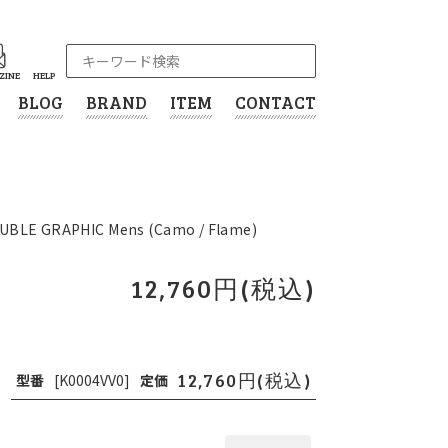
ZINE
HELP
BLOG
BRAND
ITEM
CONTACT
UBLE GRAPHIC Mens (Camo / Flame)
12,760円(税込)
12,760円(税込)
型番
[K0004VV0]
定価