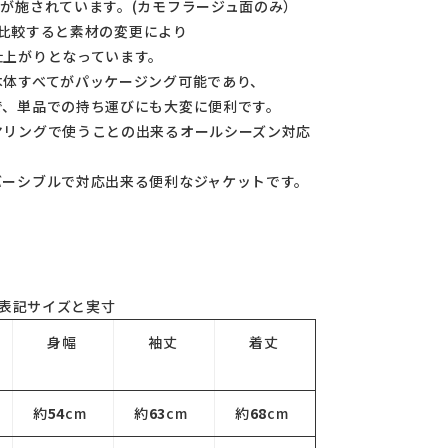
が施されています。(カモフラージュ面のみ）
cと比較すると素材の変更により
仕上がりとなっています。
本体すべてがパッケージング可能であり、
で、単品での持ち運びにも大変に便利です。
ヤリングで使うことの出来るオールシーズン対応
バーシブルで対応出来る便利なジャケットです。
表記サイズと実寸
身幅
袖丈
着丈
約
54
cm
約
63
cm
約
68
cm