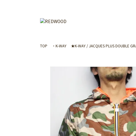
TOP
・K-WAY
★K-WAY / JACQUES PLUS DOUBLE GRA