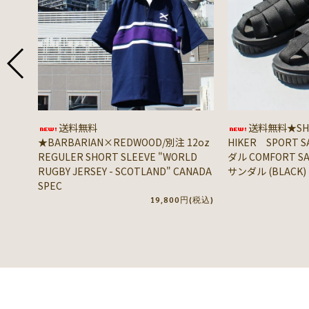
送料無料
送料無料★SHA
★BARBARIAN×REDWOOD/別注 12oz
HIKER SPORT 
REGULER SHORT SLEEVE "WORLD
ダル COMFORT 
RUGBY JERSEY - SCOTLAND" CANADA
サンダル (BLACK)
SPEC
19,800円(税込)