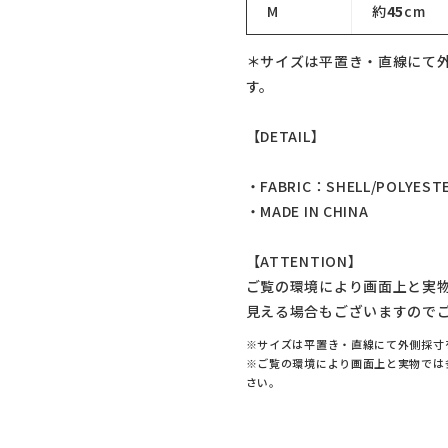
M
約
45
cm
＊サイズは平置き・直線にて
す。
【DETAIL】
・FABRIC：SHELL/POLYESTE
・MADE IN CHINA
【ATTENTION】
ご覧の環境により画面上と実
見える場合もございますので
※サイズは平置き・直線にて外側採寸
※ご覧の環境により画面上と実物では
さい。