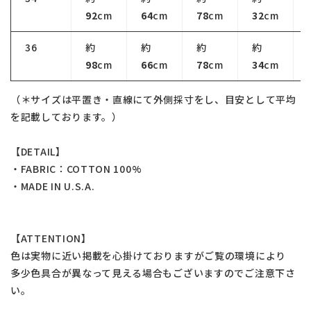
92
cm
64
cm
78
cm
32
cm
36
約
約
約
約
98
cm
66
cm
78
cm
34
cm
（＊サイズは平置き・直線にて外側採寸をし、目安として平均
を記載しております。）
【DETAIL】
・FABRIC：COTTON 100%
・MADE IN U.S.A.
【ATTENTION】
色は実物に近い掲載を心掛けておりますがご覧の環境により
多少色具合が異なって見える場合もございますのでご注意下さ
い。