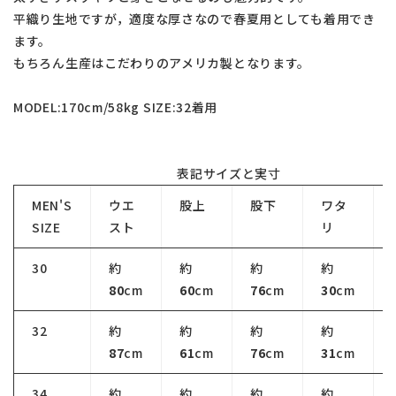
平織り生地ですが，適度な厚さなので春夏用としても着用でき
ます。
もちろん生産はこだわりのアメリカ製となります。
MODEL:170cm/58kg SIZE:32着用
表記サイズと実寸
MEN'S
ウエ
股上
股下
ワタ
SIZE
スト
リ
30
約
約
約
約
80
cm
60
cm
76
cm
30
cm
32
約
約
約
約
87
cm
61
cm
76
cm
31
cm
34
約
約
約
約