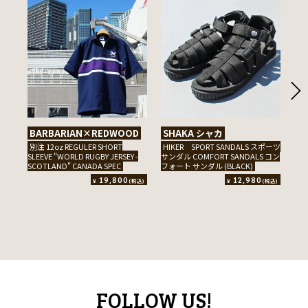
BARBARIAN×REDWOOD
SHAKA シャカ
B
ン 
別注 12oz REGULER SHORT
HIKER SPORT SANDALS スポーツ
SLEEVE "WORLD RUGBY JERSEY -
サンダル COMFORT SANDALS コン
8o
SCOTLAND" CANADA SPEC
フォート サンダル (BLACK)
RUG
19,800
12,980
¥
¥
(税込)
(税込)
FOLLOW US!